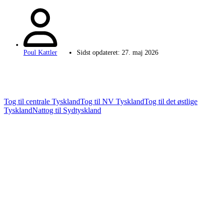
Poul Kattler
Sidst opdateret:
27. maj 2026
Tog til centrale Tyskland
Tog til NV Tyskland
Tog til det østlige
Tyskland
Nattog til Sydtyskland