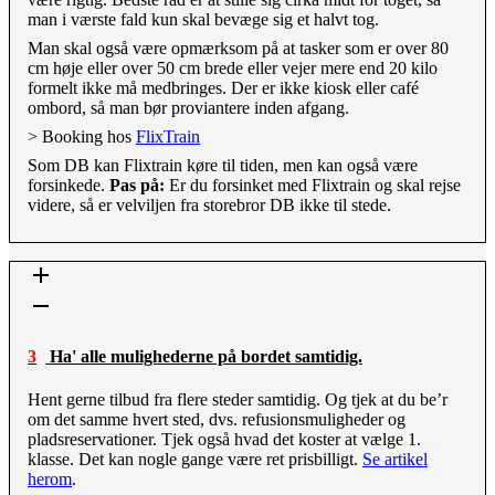
man i værste fald kun skal bevæge sig et halvt tog.
Man skal også være opmærksom på at tasker som er over 80
cm høje eller over 50 cm brede eller vejer mere end 20 kilo
formelt ikke må medbringes. Der er ikke kiosk eller café
ombord, så man bør proviantere inden afgang.
> Booking hos
FlixTrain
Som DB kan Flixtrain køre til tiden, men kan også være
forsinkede.
Pas på:
Er du forsinket med Flixtrain og skal rejse
videre, så er velviljen fra storebror DB ikke til stede.
3 Ha' alle mulighederne på bordet samtidig.
Hent gerne tilbud fra flere steder samtidig. Og tjek at du be’r
om det samme hvert sted, dvs. refusionsmuligheder og
pladsreservationer. Tjek også hvad det koster at vælge 1.
klasse. Det kan nogle gange være ret prisbilligt.
Se artikel
herom
.