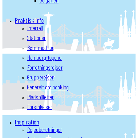
Bulgarien
Praktisk info
Interrail
Stationer
Børn med tog
Hamborg-togene
Forretningsrejser
Grupperejser
Generelt om booking
Pladsbilletter
Forsinkelser
Inspiration
Rejseberetninger