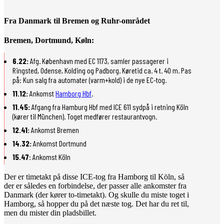
Fra Danmark til Bremen og Ruhr-området
Bremen, Dortmund, Køln:
6.22:
Afg. København med EC 1173, samler passagerer i
Ringsted, Odense, Kolding og Padborg. Køretid ca. 4 t. 40 m. Pas
på: Kun salg fra automater (varm+kold) i de nye EC-tog.
11.12:
Ankomst
Hamborg Hbf
.
11.45:
Afgang fra Hamburg Hbf med ICE 611 sydpå i retning Köln
(kører til München). Toget medfører restaurantvogn.
12.41:
Ankomst Bremen
14.32:
Ankomst Dortmund
15.47
: Ankomst Köln
Der er timetakt på disse ICE-tog fra Hamborg til Köln, så
der er således en forbindelse, der passer alle ankomster fra
Danmark (der kører to-timetakt). Og skulle du miste toget i
Hamborg, så hopper du på det næste tog. Det har du ret til,
men du mister din pladsbillet.