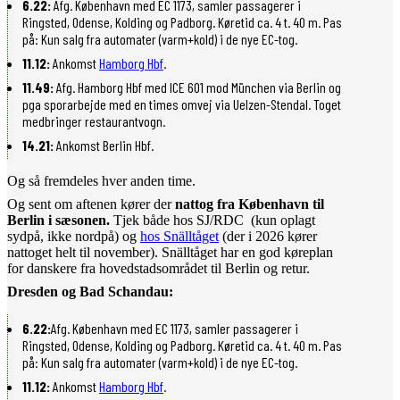
6.22:
Afg. København med EC 1173, samler passagerer i
Ringsted, Odense, Kolding og Padborg. Køretid ca. 4 t. 40 m. Pas
på: Kun salg fra automater (varm+kold) i de nye EC-tog.
11.12:
Ankomst
Hamborg Hbf
.
11.49:
Afg. Hamborg Hbf med ICE 601 mod München via Berlin og
pga sporarbejde med en times omvej via Uelzen-Stendal. Toget
medbringer restaurantvogn.
14.21:
Ankomst Berlin Hbf.
Og så fremdeles hver anden time.
Og sent om aftenen kører der
nattog fra København til
Berlin i sæsonen.
Tjek både hos SJ/RDC (kun oplagt
sydpå, ikke nordpå) og
hos Snälltåget
(der i 2026 kører
nattoget helt til november). Snälltåget har en god køreplan
for danskere fra hovedstadsområdet til Berlin og retur.
Dresden og Bad Schandau:
6.22:
Afg. København med EC 1173, samler passagerer i
Ringsted, Odense, Kolding og Padborg. Køretid ca. 4 t. 40 m. Pas
på: Kun salg fra automater (varm+kold) i de nye EC-tog.
11.12:
Ankomst
Hamborg Hbf
.