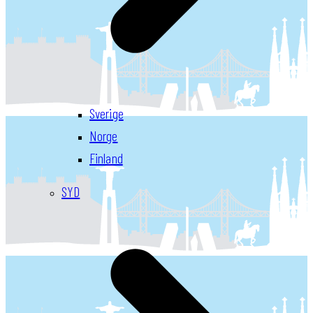
Sverige
Norge
Finland
SYD