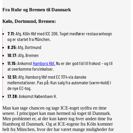
Fra Ruhr og Bremen til Danmark
Køln, Dortmund, Bremen:
7.11:
Afg. Köln Hbf med ICE 206. Toget medfører restaurantvogn
og er startet fra München.
8.25:
Afg. Dortmund
10.17:
Afg. Bremen
11.15:
Ankomst
Hamborg Hbf.
Nu er der god tid til frokost – og til
at overkomme forsinkelser.
12.51:
Afg. Hamborg Hbf med EC 1174 via danske
mellemstationer.
Pas på: Kun salg fra automater (varm+kold) i
de nye EC-tog.
17.38:
Ankomst København H.
Man kan tage chancen og tage ICE-toget sydfra en time
senere. I princippet kan man hermed nå toget til Danmark.
Men problemet er, at der kun kører tog hver anden time fra
Hamborg til Danmark. Og at ICE-togene fra Köln kommer
helt fra München, hvor der har været mange muligheder for