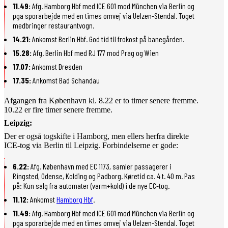
11.49:
Afg. Hamborg Hbf med ICE 601 mod München via Berlin og
pga sporarbejde med en times omvej via Uelzen-Stendal. Toget
medbringer restaurantvogn.
14.21:
Ankomst Berlin Hbf. God tid til frokost på banegården.
15.28:
Afg. Berlin Hbf med RJ 177 mod Prag og Wien
17.07:
Ankomst Dresden
17.35:
Ankomst Bad Schandau
Afgangen fra København kl. 8.22 er to timer senere fremme.
10.22 er fire timer senere fremme.
Leipzig:
Der er også togskifte i Hamborg, men ellers herfra direkte
ICE-tog via Berlin til Leipzig. Forbindelserne er gode:
6.22:
Afg. København med EC 1173, samler passagerer i
Ringsted, Odense, Kolding og Padborg. Køretid ca. 4 t. 40 m. Pas
på: Kun salg fra automater (varm+kold) i de nye EC-tog.
11.12:
Ankomst
Hamborg Hbf
.
11.49:
Afg. Hamborg Hbf med ICE 601 mod München via Berlin og
pga sporarbejde med en times omvej via Uelzen-Stendal. Toget