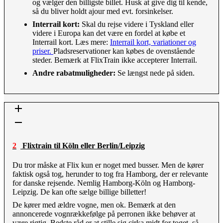
og vælger den billigste billet. Husk at give dig til kende,
så du bliver holdt ajour med evt. forsinkelser.
Interrail kort:
Skal du rejse videre i Tyskland eller
videre i Europa kan det være en fordel at købe et
Interrail kort. Læs mere:
Interrail kort, variationer og
priser.
Pladsreservationer kan købes de ovenstående
steder. Bemærk at FlixTrain ikke accepterer Interrail.
Andre rabatmuligheder:
Se længst nede på siden.
2 Flixtrain til Köln eller Berlin/Leipzig
Du tror måske at Flix kun er noget med busser. Men de kører
faktisk også tog, herunder to tog fra Hamborg, der er relevante
for danske rejsende. Nemlig Hamborg-Köln og Hamborg-
Leipzig. De kan ofte sælge billige billetter!
De kører med ældre vogne, men ok. Bemærk at den
annoncerede vognrækkefølge på perronen ikke behøver at
være rigtig. Bedste råd er at stille sig cirka midt for toget, så