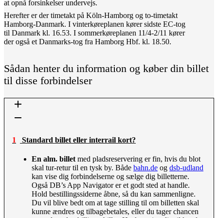
at opnå forsinkelser undervejs.
Herefter er der timetakt på Köln-Hamborg og to-timetakt
Hamborg-Danmark. I vinterkøreplanen kører sidste EC-tog
til Danmark kl. 16.53. I sommerkøreplanen 11/4-2/11 kører
der også et Danmarks-tog fra Hamborg Hbf. kl. 18.50.
Sådan henter du information og køber din billet
til disse forbindelser
1 Standard billet eller interrail kort?
En alm. billet
med pladsreservering er fin, hvis du blot
skal tur-retur til en tysk by. Både
bahn.de
og
dsb-udland
kan vise dig forbindelserne og sælge dig billetterne.
Også DB’s App Navigator er et godt sted at handle.
Hold bestillingssiderne åbne, så du kan sammenligne.
Du vil blive bedt om at tage stilling til om billetten skal
kunne ændres og tilbagebetales, eller du tager chancen