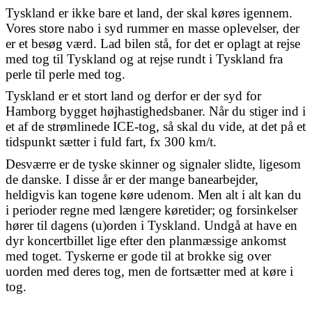
Tyskland er ikke bare et land, der skal køres igennem.
Vores store nabo i syd rummer en masse oplevelser, der
er et besøg værd. Lad bilen stå, for det er oplagt at rejse
med tog til Tyskland og at rejse rundt i Tyskland fra
perle til perle med tog.
Tyskland er et stort land og derfor er der syd for
Hamborg bygget højhastighedsbaner. Når du stiger ind i
et af de strømlinede ICE-tog, så skal du vide, at det på et
tidspunkt sætter i fuld fart, fx 300 km/t.
Desværre er de tyske skinner og signaler slidte, ligesom
de danske. I disse år er der mange banearbejder,
heldigvis kan togene køre udenom. Men alt i alt kan du
i perioder regne med længere køretider; og forsinkelser
hører til dagens (u)orden i Tyskland. Undgå at have en
dyr koncertbillet lige efter den planmæssige ankomst
med toget. Tyskerne er gode til at brokke sig over
uorden med deres tog, men de fortsætter med at køre i
tog.