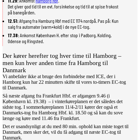
11.29:
Ankomst
Hamborg Hbf
.
Det giver god tid til en evt. forsinkelse og tid til at spise frokost
på banegården.
12.51:
Afgang fra Hamburg Hbf med EC 1174 nordpå.
Pas på: Kun
salg fra automater (varm+kold) i de nye EC-tog.
17.38:
Ankomst København H. efter stop i Padborg, Kolding,
Odense og Ringsted.
Der kører herefter tog hver time til Hamborg –
men kun hver anden time fra Hamborg til
Danmark
Vi anbefaler ikke at bruge den forbindelse med ICE, der i
Hamborg kun har 22 minutters skifte til vores to-timers EC-tog
til Danmark.
Så næste afgang fra Frankfurt Hbf. er afgangen 9.46 (i
København kl. 19.38) – i vinterkøreplanen er det således det
sidste tog. I sommerkøreplanen 11/4-2/11 kører der også et
Danmarks-tog fra Hamborg Hbf. kl. 18.50 og så kan du sove
længe og køre med 11.46 fra Frankfurt.
Det er usandsynligt at du med 80 min. ophold kan miste toget til
Danmark, men sker det, vil du få adgang til næste EC-tog til
Danmark.