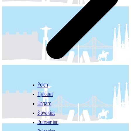
Polen
Tjekkiet
Ungarn
Slovakiet
Rumænien