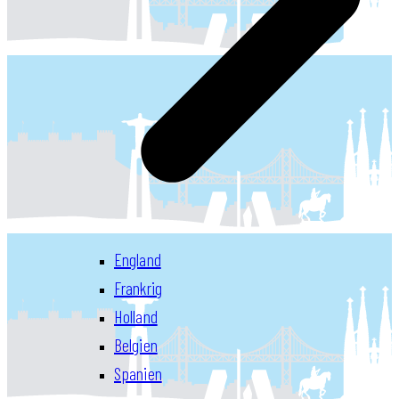
England
Frankrig
Holland
Belgien
Spanien