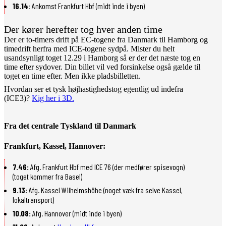
16.14
: Ankomst Frankfurt Hbf (midt inde i byen)
Der kører herefter tog hver anden time
Der er to-timers drift på EC-togene fra Danmark til Hamborg og
timedrift herfra med ICE-togene sydpå. Mister du helt
usandsynligt toget 12.29 i Hamborg så er der det næste tog en
time efter sydover. Din billet vil ved forsinkelse også gælde til
toget en time efter. Men ikke pladsbilletten.
Hvordan ser et tysk højhastighedstog egentlig ud indefra
(ICE3)?
Kig her i 3D.
Fra det centrale Tyskland til Danmark
Frankfurt, Kassel, Hannover:
7.46:
Afg. Frankfurt Hbf med ICE 76 (der medfører spisevogn)
(toget kommer fra Basel)
9.13:
Afg. Kassel Wilhelmshöhe (noget væk fra selve Kassel,
lokaltransport)
10.08:
Afg. Hannover (midt inde i byen)