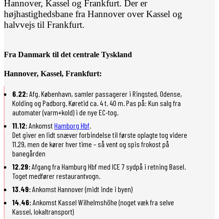
Hannover, Kassel og Frankfurt. Der er
højhastighedsbane fra Hannover over Kassel og
halvvejs til Frankfurt.
Fra Danmark til det centrale Tyskland
Hannover, Kassel, Frankfurt:
6.22:
Afg. København, samler passagerer i Ringsted, Odense,
Kolding og Padborg. Køretid ca. 4 t. 40 m. Pas på: Kun salg fra
automater (varm+kold) i de nye EC-tog.
11.12:
Ankomst
Hamborg Hbf
.
Det giver en lidt snæver forbindelse til første oplagte tog videre
11.29, men de kører hver time – så vent og spis frokost på
banegården
12.29:
Afgang fra Hamburg Hbf med ICE 7 sydpå i retning Basel.
Toget medfører restaurantvogn.
13.49:
Ankomst Hannover (midt inde i byen)
14.46:
Ankomst Kassel Wilhelmshöhe (noget væk fra selve
Kassel, lokaltransport)