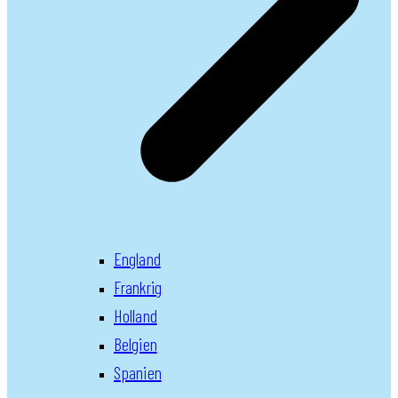
England
Frankrig
Holland
Belgien
Spanien