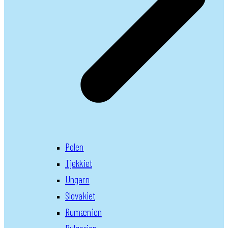
Polen
Tjekkiet
Ungarn
Slovakiet
Rumænien