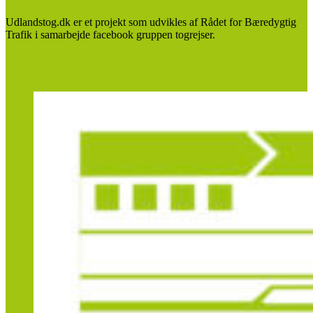
Udlandstog.dk er et projekt som udvikles af Rådet for Bæredygtig
Trafik i samarbejde facebook gruppen togrejser.