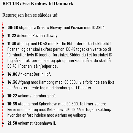
RETUR: Fra Krakow til Danmark
Returrejsen kan se således ud:
06:38
Afgang fra Krakow Glowny mod Poznan med IC 3804
11:22
Ankomst Poznan Glowny
11:30
Afgang med EC 48 mod Berlin Hbf. – der er kort skiftetid i
Poznan, og der skal skiftes perron. EC 48 toget kan vente op til
10 minutter hvis IC toget er forsinket. Sidder du i et forsinket IC
tog så kontakt personalet og gør opmærksom på at du skal nå
EC 48 i Poznan, så hjælper de.
14:06
Ankomst Berlin Hbf.
14:36
Afgang mod Hamborg med ICE 800. Hvis forbindelsen ikke
opnås kører næste tog mod Hamborg kort tid efter.
16:22
Ankomst Hamborg Hbf.
16:55
Afgang mod København med EC 390. To timer senere
kører endnu et tog mod København. Kl. 19:44 er toget i Kolding,
hvor der er forbindelse mod Aarhus og Aalborg
21:38
Ankomst København H.