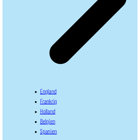
England
Frankrig
Holland
Belgien
Spanien