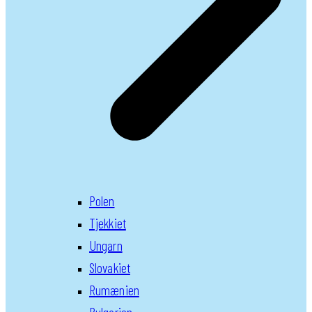
Polen
Tjekkiet
Ungarn
Slovakiet
Rumænien