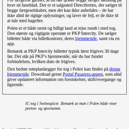
hver sit faneblad. Der er et salgssted Directferries, der sælger til
begge færgeselskaber, men det kan ikke anbefales – de har
ikke altid de rigtige oplysninger, og laver de fejl, er de ikke til
at tale med bagefter.
Polen er et både nemt og billigt land at rejse rundt i med tog.
Den største og vigtigste operatør er PKP Intercity. De sælger
billetter både via billetkontorer, deres
hjemmeside
, samt via en
app.
Bemærk at PKP Intercity billetter typisk først frigives 30 dage
før. Det står på PKP’s hjemmeside, når du har fundet
forbindelsen, hvilken dato de frigives.
Den bedste ruteplanlægger for tog i Polen kan findes på
denne
hjemmeside
. Download gerne
Portal Pasazera-appen
, som altid
giver opdateret information om forsinkelser, skift/overgange og
lignende.
IC-tog i Swinoujscie. Bemærk at man i Polen både viser
perron- og spornumre.