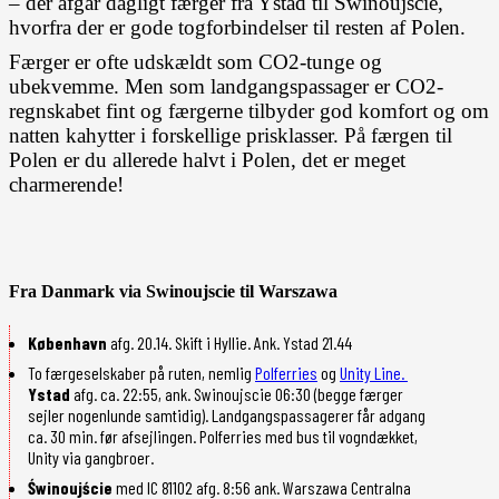
– der afgår dagligt færger fra Ystad til Swinoujscie,
hvorfra der er gode togforbindelser til resten af Polen.
Færger er ofte udskældt som CO2-tunge og
ubekvemme. Men som landgangspassager er CO2-
regnskabet fint og færgerne tilbyder god komfort og om
natten kahytter i forskellige prisklasser. På færgen til
Polen er du allerede halvt i Polen, det er meget
charmerende!
Fra Danmark via Swinoujscie til Warszawa
København
afg. 20.14. Skift i Hyllie. Ank. Ystad 21.44
To færgeselskaber på ruten, nemlig
Polferries
og
Unity Line.
Ystad
afg. ca. 22:55, ank. Swinoujscie 06:30 (begge færger
sejler nogenlunde samtidig). Landgangspassagerer får adgang
ca. 30 min. før afsejlingen. Polferries med bus til vogndækket,
Unity via gangbroer.
Świnoujście
med IC 81102 afg. 8:56 ank. Warszawa Centralna