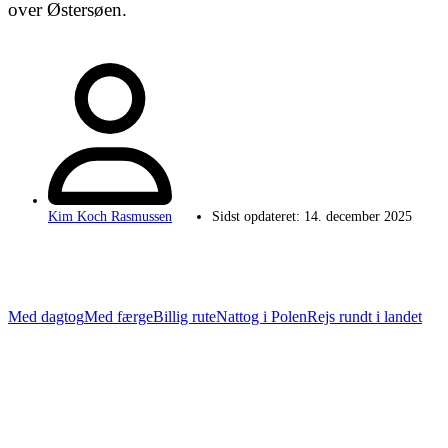
over Østersøen.
Kim Koch Rasmussen
Sidst opdateret:
14. december 2025
Med dagtog
Med færge
Billig rute
Nattog i Polen
Rejs rundt i landet