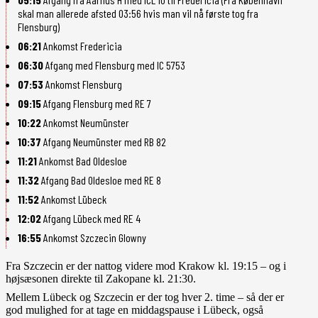
skal man allerede afsted 03:56 hvis man vil nå første tog fra
Flensburg)
06:21
Ankomst Fredericia
06:30
Afgang med Flensburg med IC 5753
07:53
Ankomst Flensburg
09:15
Afgang Flensburg med RE 7
10:22
Ankomst Neumünster
10:37
Afgang Neumünster med RB 82
11:21
Ankomst Bad Oldesloe
11:32
Afgang Bad Oldesloe med RE 8
11:52
Ankomst Lübeck
12:02
Afgang Lübeck med RE 4
16:55
Ankomst Szczecin Glowny
Fra Szczecin er der nattog videre mod Krakow kl. 19:15 – og i
højsæsonen direkte til Zakopane kl. 21:30.
Mellem Lübeck og Szczecin er der tog hver 2. time – så der er
god mulighed for at tage en middagspause i Lübeck, også