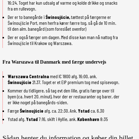
16:24. Toget har kun udsalg af varme og kolde drikke og snacks
fra en rullevogn.
Der er to banegårde i
Świnoujście,
tættest på færgerne er
Świnoujście Port, men herfra kører færre tog, så gå de 10 min.
til den alm. banegård (som foreslået ovenfor)
Der er også færger om dagen. Med disse kan man nå nattog fra
Świnoujście til Krakow og Warszawa.
Fra Warszawa til Danmark med færge undervejs
Warszawa Centralna
med IC 1800 afg. 16:00, ank.
Świnoujście
21.37. Toget er et EIP premium tog med spisevogn.
Kommer du tidligere, så tag evt den lille, gratis færge over til
byen (ca. hvert 20. minut), hvor der er restauranter og barer, der
er ikke noget på banegårds-siden.
Færge
Świnoujście
afg. ca. 22:30. Ank.
Ystad
ca. 6.30
Ystad afg.
Ystad
7:16, skift i Hyllie, ank.
København
8:35
Sådan henter du information og køber din billet