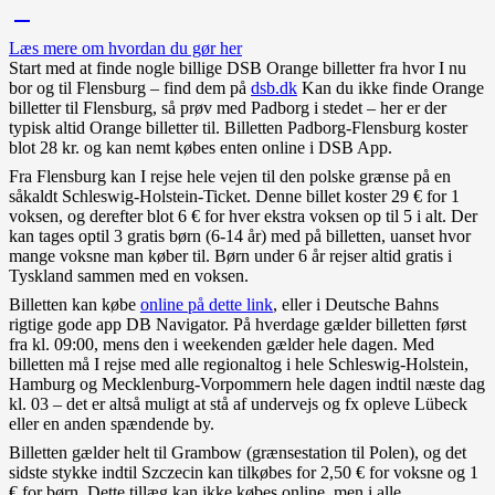
Læs mere om hvordan du gør her
Start med at finde nogle billige DSB Orange billetter fra hvor I nu
bor og til Flensburg – find dem på
dsb.dk
Kan du ikke finde Orange
billetter til Flensburg, så prøv med Padborg i stedet – her er der
typisk altid Orange billetter til. Billetten Padborg-Flensburg koster
blot 28 kr. og kan nemt købes enten online i DSB App.
Fra Flensburg kan I rejse hele vejen til den polske grænse på en
såkaldt Schleswig-Holstein-Ticket. Denne billet koster 29 € for 1
voksen, og derefter blot 6 € for hver ekstra voksen op til 5 i alt. Der
kan tages optil 3 gratis børn (6-14 år) med på billetten, uanset hvor
mange voksne man køber til. Børn under 6 år rejser altid gratis i
Tyskland sammen med en voksen.
Billetten kan købe
online på dette link
, eller i Deutsche Bahns
rigtige gode app DB Navigator. På hverdage gælder billetten først
fra kl. 09:00, mens den i weekenden gælder hele dagen. Med
billetten må I rejse med alle regionaltog i hele Schleswig-Holstein,
Hamburg og Mecklenburg-Vorpommern hele dagen indtil næste dag
kl. 03 – det er altså muligt at stå af undervejs og fx opleve Lübeck
eller en anden spændende by.
Billetten gælder helt til Grambow (grænsestation til Polen), og det
sidste stykke indtil Szczecin kan tilkøbes for 2,50 € for voksne og 1
€ for børn. Dette tillæg kan ikke købes online, men i alle