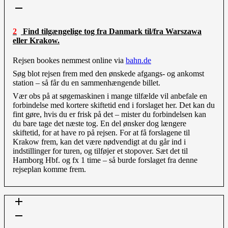
2 Find tilgængelige tog fra Danmark til/fra Warszawa
eller Krakow.
Rejsen bookes nemmest online via
bahn.de
Søg blot rejsen frem med den ønskede afgangs- og ankomst
station – så får du en sammenhængende billet.
Vær obs på at søgemaskinen i mange tilfælde vil anbefale en
forbindelse med kortere skiftetid end i forslaget her. Det kan du
fint gøre, hvis du er frisk på det – mister du forbindelsen kan
du bare tage det næste tog. En del ønsker dog længere
skiftetid, for at have ro på rejsen. For at få forslagene til
Krakow frem, kan det være nødvendigt at du går ind i
indstillinger for turen, og tilføjer et stopover. Sæt det til
Hamborg Hbf. og fx 1 time – så burde forslaget fra denne
rejseplan komme frem.