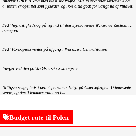
Interiør i PKP IC-tog med klassiske vogne. Kun to sektioner sæder er 4 og
4, resten er opstillet som flysæder, og ikke altid godt for udsigt ud af vinduet.
PKP højhastighedstog på vej ind til den nyrenoverede Warszawa Zachodnia
banegård.
PKP IC-ekspress venter på afgang i Warszawa Centralstation
Færger ved den polske Østersø i Swinoujscie.
Billigste sengeplads i delt 4-personers kahyt på Østersøfærgen. Udmærkede
senge, og dertil kommer toilet og bad.
Budget rute til Polen