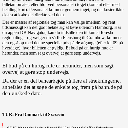
billetautomater, eller blot ved personalet i toget (kontant eller med
betalingskort). Personalet kommer gennem toget, og det koster ikke
ekstra at købe det direkte ved dem.
Der er masser af regionale tog man kan vælge imellem, og rent
tidsmæssigt kan det godt betale sig at køre udenom Hamborg. Har
du appen DB Navigator, kan du indstille den til kun at foreslå
regionaltog – og vælger du så fra Flensburg til Grambow, kommer
den også op med denne specielle pris på de afgange (efter kl. 09 på
hverdage), hvor billetten er gyldig. Et bud på en hurtig rute er
herunder, men som sagt overvej at gøre stop undervejs.
Et bud på en hurtig rute er herunder, men som sagt
overvej at gøre stop undervejs.
Da der er en del banearbejde på flere af strækningerne,
anbefales det at søge de enkelte tog frem på bahn.de på
den ønskede dato.
TUR: Fra Danmark til Szczecin
05:15
Afgang fra Aarhus H med ICL 10 til Fredericia (Fra København