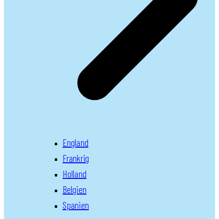
England
Frankrig
Holland
Belgien
Spanien