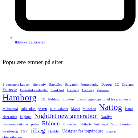
Ikke-kategoriseret
Populære emner på sitet
1-personers kupeer
alternativ
Bruxelles
Bulgarien
børnevenlig
Dagtog
EC
England
Eurostar
Fantastiske udsigter
Frankfurt
Frankrig
Freiburg
grænsen
Hamborg
ICE
Koblenz
London
luksus liggevogn
mad fra grunden af
Nattog
mikrobølgeovn
Midnatssol
mini-kabiner
Mosel
München
Natur
NightJet new generation
Nazi-tiden
Nightjet
Nordlys
Rhinen
Pladsreservationer
polen
Rumænien
Skiferie
Snälltåget
Storbritannien
tillæg
Udsigter fra togvinduet
Strasbourg
TGV
Tjekkiet
ungarn
Østersøfærger