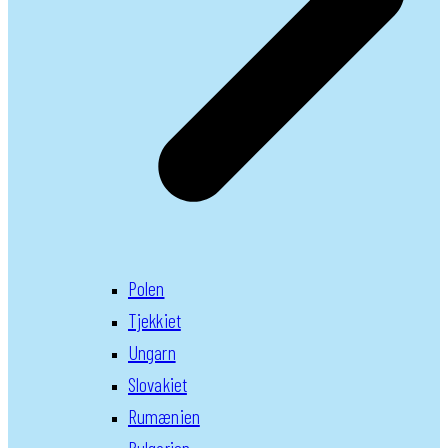
Polen
Tjekkiet
Ungarn
Slovakiet
Rumænien