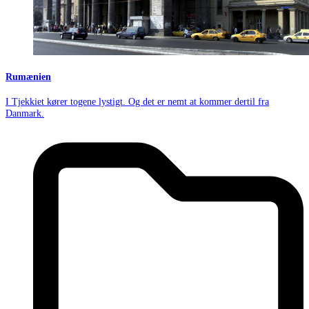
Rumænien
I Tjekkiet kører togene lystigt. Og det er nemt at kommer dertil fra
Danmark.