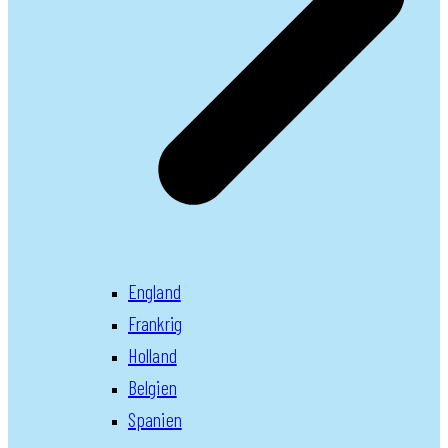
England
Frankrig
Holland
Belgien
Spanien