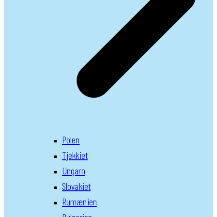
Polen
Tjekkiet
Ungarn
Slovakiet
Rumænien