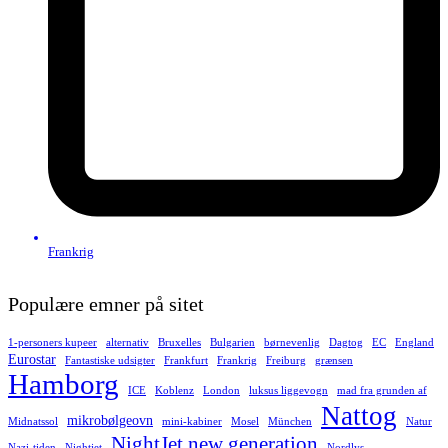
Frankrig
Populære emner på sitet
1-personers kupeer
alternativ
Bruxelles
Bulgarien
børnevenlig
Dagtog
EC
England
Eurostar
Fantastiske udsigter
Frankfurt
Frankrig
Freiburg
grænsen
Hamborg
ICE
Koblenz
London
luksus liggevogn
mad fra grunden af
Nattog
mikrobølgeovn
Midnatssol
mini-kabiner
Mosel
München
Natur
NightJet new generation
Nazi-tiden
Nightjet
Nordlys