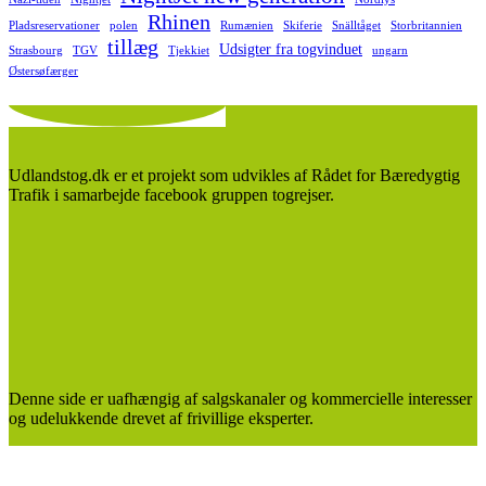
Rhinen
Pladsreservationer
polen
Rumænien
Skiferie
Snälltåget
Storbritannien
tillæg
Udsigter fra togvinduet
Strasbourg
TGV
Tjekkiet
ungarn
Østersøfærger
Udlandstog.dk er et projekt som udvikles af Rådet for Bæredygtig
Trafik i samarbejde facebook gruppen togrejser.
Denne side er uafhængig af salgskanaler og kommercielle interesser
og udelukkende drevet af frivillige eksperter.