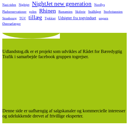
NightJet new generation
Nazi-tiden
Nightjet
Nordlys
Rhinen
Pladsreservationer
polen
Rumænien
Skiferie
Snälltåget
Storbritannien
tillæg
Udsigter fra togvinduet
Strasbourg
TGV
Tjekkiet
ungarn
Østersøfærger
Udlandstog.dk er et projekt som udvikles af Rådet for Bæredygtig
Trafik i samarbejde facebook gruppen togrejser.
Denne side er uafhængig af salgskanaler og kommercielle interesser
og udelukkende drevet af frivillige eksperter.