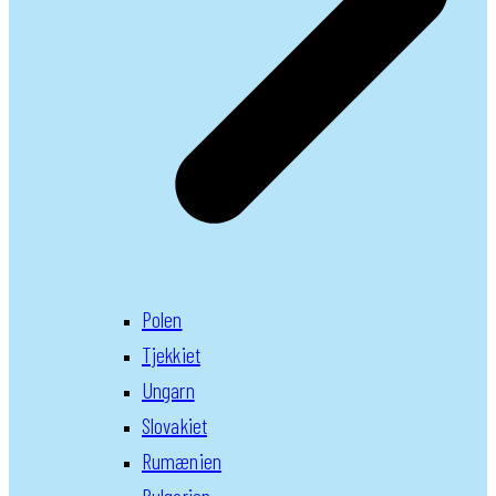
Polen
Tjekkiet
Ungarn
Slovakiet
Rumænien