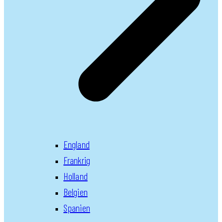
England
Frankrig
Holland
Belgien
Spanien