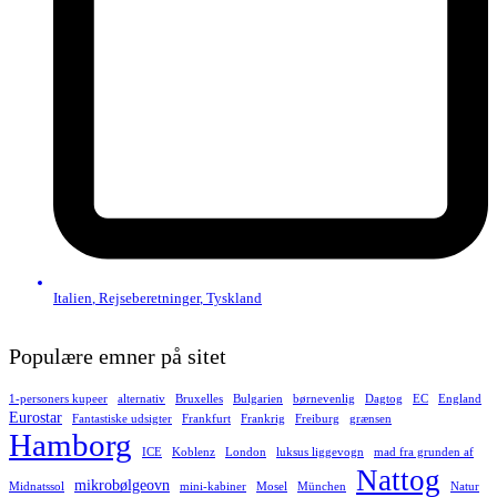
Italien
,
Rejseberetninger
,
Tyskland
Populære emner på sitet
1-personers kupeer
alternativ
Bruxelles
Bulgarien
børnevenlig
Dagtog
EC
England
Eurostar
Fantastiske udsigter
Frankfurt
Frankrig
Freiburg
grænsen
Hamborg
ICE
Koblenz
London
luksus liggevogn
mad fra grunden af
Nattog
mikrobølgeovn
Midnatssol
mini-kabiner
Mosel
München
Natur