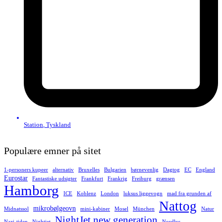
Station
,
Tyskland
Populære emner på sitet
1-personers kupeer
alternativ
Bruxelles
Bulgarien
børnevenlig
Dagtog
EC
England
Eurostar
Fantastiske udsigter
Frankfurt
Frankrig
Freiburg
grænsen
Hamborg
ICE
Koblenz
London
luksus liggevogn
mad fra grunden af
Nattog
mikrobølgeovn
Midnatssol
mini-kabiner
Mosel
München
Natur
NightJet new generation
Nazi-tiden
Nightjet
Nordlys