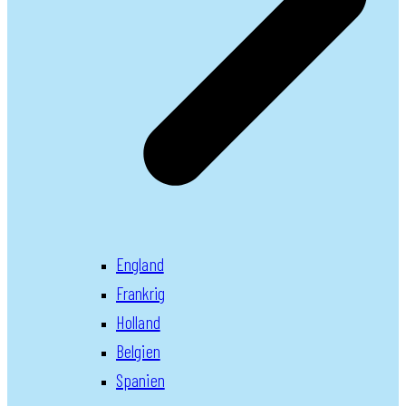
England
Frankrig
Holland
Belgien
Spanien