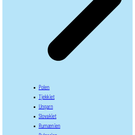
Polen
Tjekkiet
Ungarn
Slovakiet
Rumænien