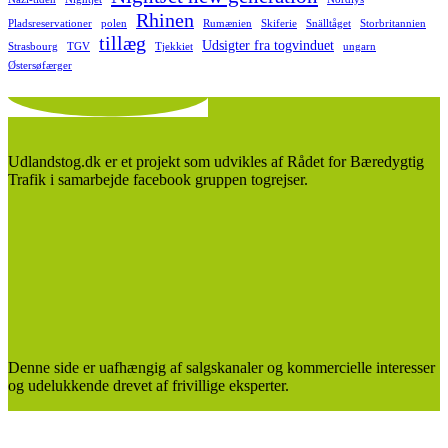
Rhinen
Pladsreservationer
polen
Rumænien
Skiferie
Snälltåget
Storbritannien
tillæg
Udsigter fra togvinduet
Strasbourg
TGV
Tjekkiet
ungarn
Østersøfærger
Udlandstog.dk er et projekt som udvikles af Rådet for Bæredygtig
Trafik i samarbejde facebook gruppen togrejser.
Denne side er uafhængig af salgskanaler og kommercielle interesser
og udelukkende drevet af frivillige eksperter.