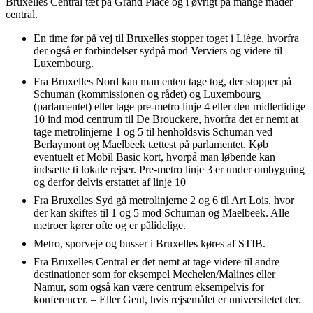
Bruxelles Central tæt på Grand Place og i øvrigt på mange måder
central.
En time før på vej til Bruxelles stopper toget i Liège, hvorfra
der også er forbindelser sydpå mod Verviers og videre til
Luxembourg.
Fra Bruxelles Nord kan man enten tage tog, der stopper på
Schuman (kommissionen og rådet) og Luxembourg
(parlamentet) eller tage pre-metro linje 4 eller den midlertidige
10 ind mod centrum til De Brouckere, hvorfra det er nemt at
tage metrolinjerne 1 og 5 til henholdsvis Schuman ved
Berlaymont og Maelbeek tættest på parlamentet. Køb
eventuelt et Mobil Basic kort, hvorpå man løbende kan
indsætte ti lokale rejser. Pre-metro linje 3 er under ombygning
og derfor delvis erstattet af linje 10
Fra Bruxelles Syd gå metrolinjerne 2 og 6 til Art Lois, hvor
der kan skiftes til 1 og 5 mod Schuman og Maelbeek. Alle
metroer kører ofte og er pålidelige.
Metro, sporveje og busser i Bruxelles køres af STIB.
Fra Bruxelles Central er det nemt at tage videre til andre
destinationer som for eksempel Mechelen/Malines eller
Namur, som også kan være centrum eksempelvis for
konferencer. – Eller Gent, hvis rejsemålet er universitetet der.