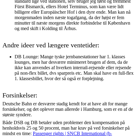
standard lige ved stationen, selv bruger jeg først og fremmest
Fürst Bismarck, ellers Hotel Terminus, som kan være lidt
billigere eller Europäischer Hof i den dyre ende. Man kan nå
morgenmaden inden næste togafgang, da der højst er fem
minutter til næste morgens direkte forbindelse til København
og med skift i Kolding til Århus.
Andre ideer ved længere ventetider:
DB Lounge: Mange tyske jernbanestationer har 1. klasses
lounges, men har desværre minimeret brugen af dem, da de
ikke kan anvendes af hverken interrail-rejsende eller rejsende
på non-flex billet, dvs sparpreis etc. Man skal have en full-flex
1. klassesbillet, hvor der så også er forplejning.
Forsinkelser:
Deutsche Bahn er desværre stadig kendt for at have alt for mange
forsinkelser, og det oplever man allerede i Hamburg, som er en af de
største syndere.
Både DSB og DB betaler uden problemer den kompensation på
henholdsvis 25 og 50 procent, man har krav på ved forsinkelser på
mindst en time:
Passenger rights | SNCB International (b-