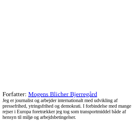
Med arbejdet gennem Tyskland
Går erhvervsrejsen sydpå, er Tyskland fuld af både muligheder og
udfordringer.
Skal du bruge 1. eller 2. klasse?
Overordnet om valg af 1. klasse eller ej i Europæiske tog.
Mogens Blicher Bjerregård
Jeg er journalist og arbejder internationalt med udvikling af
pressefrihed, ytringsfrihed og demokrati. I forbindelse med mange
rejser i Europa foretrækker jeg tog som transportmiddel både af
hensyn til miljø og arbejdsbetingelser.
Kontakt Mogens Blicher Bjerregård