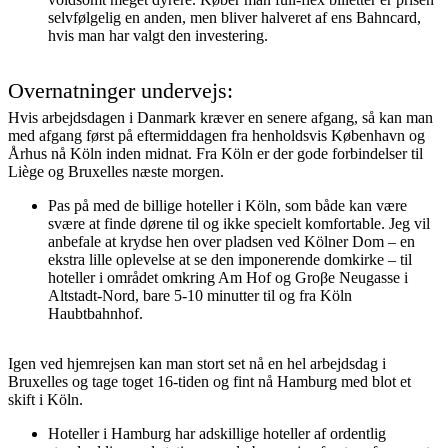
selvfølgelig en anden, men bliver halveret af ens Bahncard,
hvis man har valgt den investering.
Overnatninger undervejs:
Hvis arbejdsdagen i Danmark kræver en senere afgang, så kan man
med afgang først på eftermiddagen fra henholdsvis København og
Århus nå Köln inden midnat. Fra Köln er der gode forbindelser til
Liège og Bruxelles næste morgen.
Pas på med de billige hoteller i Köln, som både kan være
svære at finde dørene til og ikke specielt komfortable. Jeg vil
anbefale at krydse hen over pladsen ved Kölner Dom – en
ekstra lille oplevelse at se den imponerende domkirke – til
hoteller i området omkring Am Hof og Groβe Neugasse i
Altstadt-Nord, bare 5-10 minutter til og fra Köln
Haubtbahnhof.
Igen ved hjemrejsen kan man stort set nå en hel arbejdsdag i
Bruxelles og tage toget 16-tiden og fint nå Hamburg med blot et
skift i Köln.
Hoteller i Hamburg har adskillige hoteller af ordentlig