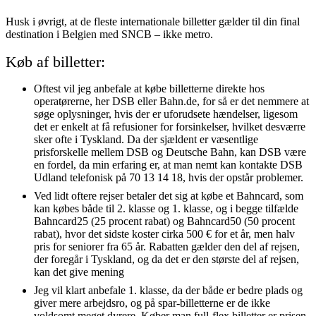
Husk i øvrigt, at de fleste internationale billetter gælder til din final
destination i Belgien med SNCB – ikke metro.
Køb af billetter:
Oftest vil jeg anbefale at købe billetterne direkte hos
operatørerne, her DSB eller Bahn.de, for så er det nemmere at
søge oplysninger, hvis der er uforudsete hændelser, ligesom
det er enkelt at få refusioner for forsinkelser, hvilket desværre
sker ofte i Tyskland. Da der sjældent er væsentlige
prisforskelle mellem DSB og Deutsche Bahn, kan DSB være
en fordel, da min erfaring er, at man nemt kan kontakte DSB
Udland telefonisk på 70 13 14 18, hvis der opstår problemer.
Ved lidt oftere rejser betaler det sig at købe et Bahncard, som
kan købes både til 2. klasse og 1. klasse, og i begge tilfælde
Bahncard25 (25 procent rabat) og Bahncard50 (50 procent
rabat), hvor det sidste koster cirka 500 € for et år, men halv
pris for seniorer fra 65 år. Rabatten gælder den del af rejsen,
der foregår i Tyskland, og da det er den største del af rejsen,
kan det give mening
Jeg vil klart anbefale 1. klasse, da der både er bedre plads og
giver mere arbejdsro, og på spar-billetterne er de ikke
voldsomt meget dyrere. Køber man full-flex billetter er prisen