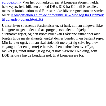
europe.com)
. Vær her opmærksom på, at kompensationen gælder
hele vejen, hvis billetten er med DB’s ICE fra Köln til Bruxelles,
mens en kombination med Eurostar ikke bliver regnet som en samlet
billet:
Kompensation i tilfælde af forsinkelse – Med tog fra Danmark
til udlandet (udlandstog.dk)
Uanset hvor stressende forsinkelser er, så husk at man alligevel ikke
kan gøre meget andet end at spørge personalet om hjælp til
alternative rejser, og den købte billet kan i sådanne situationer altid
bruges til de næste afgange, uagtet den er bundet til en bestemt rejse.
Min lære er også, at man skal stole lidt mere på sig selv. Jeg blev
engang under en hjemrejse henvist til en natbus hen over Fyn,
hvilket jeg fandt urimeligt og tog et hotelværelse i Kolding, som
DSB så også havde konduite nok til at kompensere for.
Erhvervsrejse til og i Tjekkiet
Med tog hver anden time og togskift kun i Hamborg.