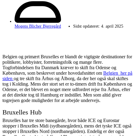
Mogens Blicher Bjerregård
Sidst opdateret:
4. april 2025
Belgien og primært Bruxelles er blandt de vigtigste destinationer for
politikere, lobbyister, forretningsfolk og mange flere.
Togforbindelsen fra Danmark kræver to skift fra Odense og
København, som beskrevet under hovedafsnittet om
Belgien her på
siden
og tre skift fra Århus og Ålborg, da der her også skal skiftes
tog i Kolding. Mens der stort set er to-timers drift fra København og
Odense, er det blevet en noget mere udfordret rejse fra Århus, efter
at det direkte tog til Hamburg er indstillet. Men som altid giver
togrejsen gode muligheder for at arbejde undervejs.
Bruxelles Hub
Bruxelles har tre store banegårde, hvor både ICE og Eurostar
stopper i Bruxelles Midi (sydbanegården), mens det tyske ICE også
stopper i Bruxelles Nord (nordbanegården). Endelig er der også