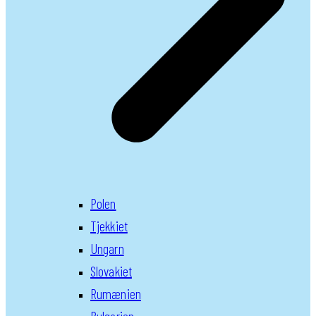
Polen
Tjekkiet
Ungarn
Slovakiet
Rumænien