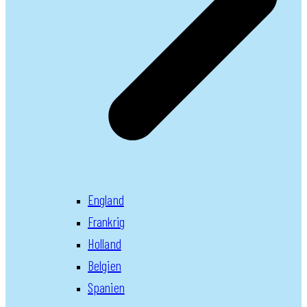
England
Frankrig
Holland
Belgien
Spanien