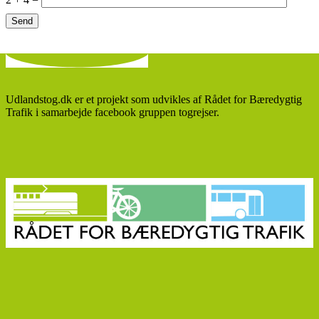
Udlandstog.dk er et projekt som udvikles af Rådet for Bæredygtig
Trafik i samarbejde facebook gruppen togrejser.