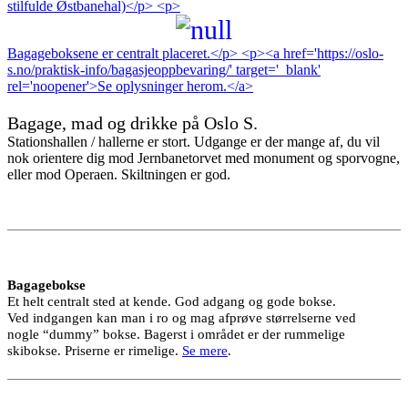
stilfulde Østbanehal)</p> <p>
Bagageboksene er centralt placeret.</p> <p><a href='https://oslo-
s.no/praktisk-info/bagasjeoppbevaring/' target='_blank'
rel='noopener'>Se oplysninger herom.</a>
Bagage, mad og drikke på Oslo S.
Stationshallen / hallerne er stort. Udgange er der mange af, du vil
nok orientere dig mod Jernbanetorvet med monument og sporvogne,
eller mod Operaen. Skiltningen er god.
Bagagebokse
Et helt centralt sted at kende. God adgang og gode bokse.
Ved indgangen kan man i ro og mag afprøve størrelserne ved
nogle “dummy” bokse. Bagerst i området er der rummelige
skibokse. Priserne er rimelige.
Se mere
.