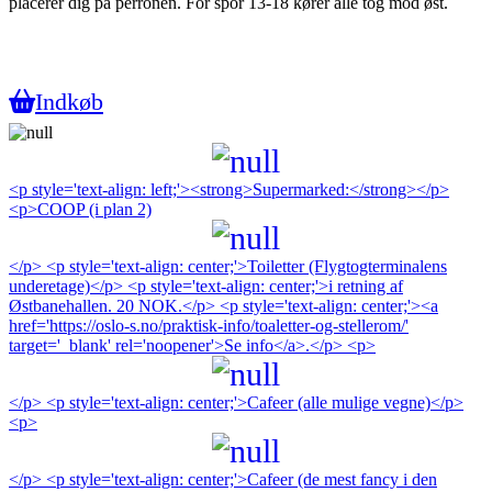
placerer dig på perronen. For spor 13-18 kører alle tog mod øst.
Indkøb
<p style='text-align: left;'><strong>Supermarked:</strong></p>
<p>COOP (i plan 2)
</p> <p style='text-align: center;'>Toiletter (Flygtogterminalens
underetage)</p> <p style='text-align: center;'>i retning af
Østbanehallen. 20 NOK.</p> <p style='text-align: center;'><a
href='https://oslo-s.no/praktisk-info/toaletter-og-stellerom/'
target='_blank' rel='noopener'>Se info</a>.</p> <p>
</p> <p style='text-align: center;'>Cafeer (alle mulige vegne)</p>
<p>
</p> <p style='text-align: center;'>Cafeer (de mest fancy i den