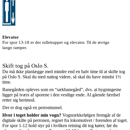
Elevator
For spor 13-18 er der rulletrapper og elevator. Til de øvrige
lange ramper.
Skift tog på Oslo S.
Du må ikke planlægge med mindre end en halv time til at skifte tog
på Oslo S. Skal du med nattog videre, så skal du have mindst 1½
time.
Banegården opleves som en “sækbanegård”, dvs. at bygningerne
ligger på tværs af sporene i den vestlige ende. Al gående færdsel
retter sig herimod.
Der er dog også en perrontunnel.
Hvor i toget holder min vogn?
Vognrækkefølgen fremgår af de
digitale skilte på perronen, regnet fra lokomotivet / forenden af toget.
For spor 1-12 hold styr på i hvilken retning dit tog kører, før du