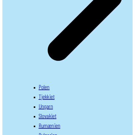
Polen
Tjekkiet
Ungarn
Slovakiet
Rumænien