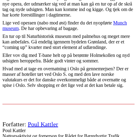
nye opera, der udmærker sig ved at man kan gå en tur op af de skrå
tag og nyde udsigten. Man kan komme ind og kigge. Og tjek om de
har korte forestillinger i dagtimerne.
Lige ved operaen (nabo mod øst) finder du det nyopførte
Munch
museum
. De har opbevaring af bagage.
En tur op til Naturhistorisk museum med palmehus og meget mere
kan anbefales. Gå endelig igennem bydelen Grønland, der er et
“coming up” kvarter med stort element af udlændinge.
Eller vov dig med T-bane helt op på berømte Holmekollen og nyd
udsigten heroppefra. Både godt vinter og sommer.
Hvad med at tage en overnatning i Oslo på gennemrejsen? Der er
masser af hoteller tæt ved Oslo S. og med den lave norske
valutakurs er det for danske overkommeligt både at overnatte og
spise i Oslo. Selv shopping er det lige ved at det kan betale sig.
Poul Kattler
Poul Kattler
Nattogsaktivist og forperson for Rådet for Bæredygtig Trafik