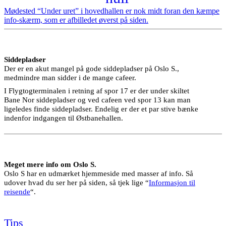
Mødested “Under uret” i hovedhallen er nok midt foran den kæmpe
info-skærm, som er afbilledet øverst på siden.
Siddepladser
Der er en akut mangel på gode siddepladser på Oslo S.,
medmindre man sidder i de mange cafeer.
I Flygtogterminalen i retning af spor 17 er der under skiltet
Bane Nor siddepladser og ved cafeen ved spor 13 kan man
ligeledes finde siddepladser. Endelig er der et par stive bænke
indenfor indgangen til Østbanehallen.
Meget mere info om Oslo S.
Oslo S har en udmærket hjemmeside med masser af info. Så
udover hvad du ser her på siden, så tjek lige “
Informasjon til
reisende
“.
Tips