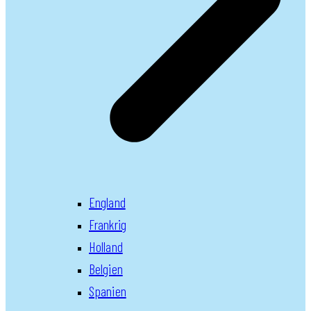
England
Frankrig
Holland
Belgien
Spanien