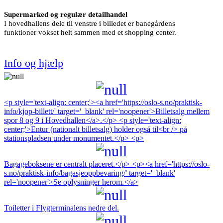
Supermarked og regulær detailhandel
I hovedhallens dele til venstre i billedet er banegårdens
funktioner vokset helt sammen med et shopping center.
Info og hjælp
<p style='text-align: center;'><a href='https://oslo-s.no/praktisk-
info/kjop-billett/' target='_blank' rel='noopener'>Billetsalg mellem
spor 8 og 9 i Hovedhallen</a>.</p> <p style='text-align:
center;'>Entur (nationalt billetsalg) holder også til<br /> på
stationspladsen under monumentet.</p> <p>
Bagageboksene er centralt placeret.</p> <p><a href='https://oslo-
s.no/praktisk-info/bagasjeoppbevaring/' target='_blank'
rel='noopener'>Se oplysninger herom.</a>
Toiletter i Flygterminalens nedre del.