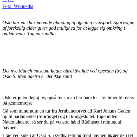
Foto: Wikipedia
Oslo har en charmerende blanding af offentlig transport. Sporvogne
af forskellig alder giver god mulighed for at kigge sig omkring i
gadeniveau. Tag en rundtur.
Det nye Munch museum ligger attraktivt lige ved operaen (tv) og
Oslo S. Men udefra er det ikke kønt!
Oslo er jo en dejlig by, også hvis man har bare to – tre timer til overs
på gennemrejse.
Gå som minumum en tur fra Jernbanetorvet ad Karl Johans Gaden
op til parlamentet (Stortinget) og til kongeslottet. Lige inden
Nationalteatret så ser du på venstre hånd Rådhuset i retning af
havnen.
Lige ved siden af Oslo S. i sydlig retning mod havnen ligger den ret