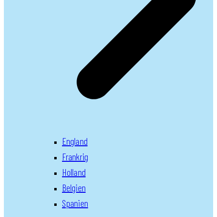
England
Frankrig
Holland
Belgien
Spanien