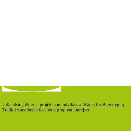
Ja jeg er et menneske:
1 + 3 =
Udlandstog.dk er et projekt som udvikles af Rådet for Bæredygtig
Trafik i samarbejde facebook gruppen togrejser.