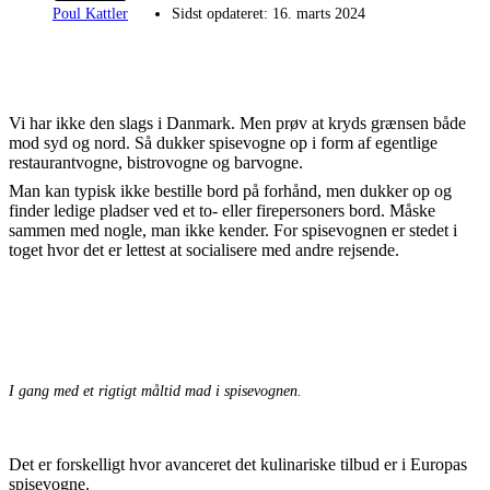
Poul Kattler
Sidst opdateret:
16. marts 2024
Vi har ikke den slags i Danmark. Men prøv at kryds grænsen både
mod syd og nord. Så dukker spisevogne op i form af egentlige
restaurantvogne, bistrovogne og barvogne.
Man kan typisk ikke bestille bord på forhånd, men dukker op og
finder ledige pladser ved et to- eller firepersoners bord. Måske
sammen med nogle, man ikke kender. For spisevognen er stedet i
toget hvor det er lettest at socialisere med andre rejsende.
I gang med et rigtigt måltid mad i spisevognen.
Det er forskelligt hvor avanceret det kulinariske tilbud er i Europas
spisevogne.