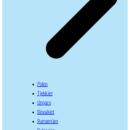
Polen
Tjekkiet
Ungarn
Slovakiet
Rumænien