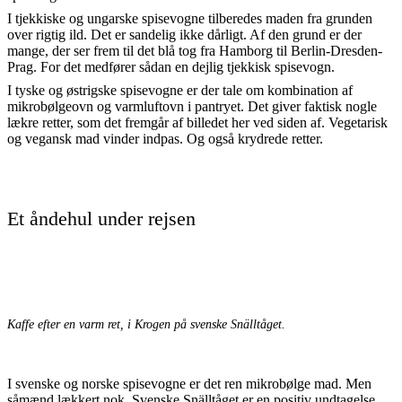
I tjekkiske og ungarske spisevogne tilberedes maden fra grunden
over rigtig ild. Det er sandelig ikke dårligt. Af den grund er der
mange, der ser frem til det blå tog fra Hamborg til Berlin-Dresden-
Prag. For det medfører sådan en dejlig tjekkisk spisevogn.
I tyske og østrigske spisevogne er der tale om kombination af
mikrobølgeovn og varmluftovn i pantryet. Det giver faktisk nogle
lækre retter, som det fremgår af billedet her ved siden af. Vegetarisk
og vegansk mad vinder indpas. Og også krydrede retter.
Et åndehul under rejsen
Kaffe efter en varm ret, i Krogen på svenske Snälltåget.
I svenske og norske spisevogne er det ren mikrobølge mad. Men
såmænd lækkert nok. Svenske Snälltåget er en positiv undtagelse,