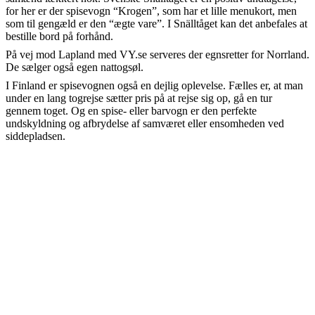
for her er der spisevogn “Krogen”, som har et lille menukort, men
som til gengæld er den “ægte vare”. I Snälltåget kan det anbefales at
bestille bord på forhånd.
På vej mod Lapland med VY.se serveres der egnsretter for Norrland.
De sælger også egen nattogsøl.
I Finland er spisevognen også en dejlig oplevelse. Fælles er, at man
under en lang togrejse sætter pris på at rejse sig op, gå en tur
gennem toget. Og en spise- eller barvogn er den perfekte
undskyldning og afbrydelse af samværet eller ensomheden ved
siddepladsen.
Slap af og nyd udsigten
Ofte er rejser med tog 'slow travel' i den allerbedste betydning.
Landskaber og byer glider forbi udenfor vinduerne.
Drømmerejsen i sovevogn
At komme sovende frem til sit mål er både praktisk og
stemningsfuldt.