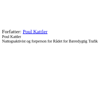
Poul Kattler
Poul Kattler
Nattogsaktivist og forperson for Rådet for Bæredygtig Trafik
Kontakt Poul Kattler
Dit navn*
Din e-mail*
Emne*
Din besked*