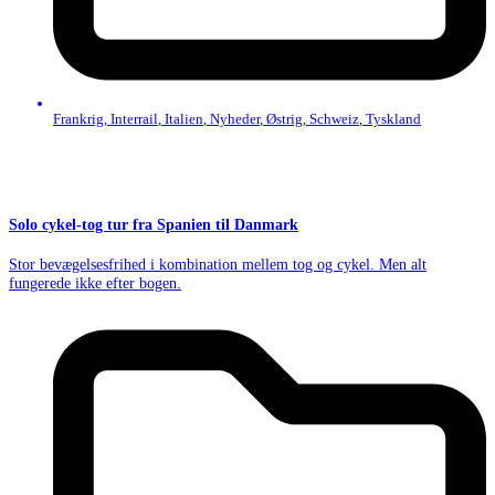
Frankrig
,
Interrail
,
Italien
,
Nyheder
,
Østrig
,
Schweiz
,
Tyskland
Solo cykel-tog tur fra Spanien til Danmark
Stor bevægelsesfrihed i kombination mellem tog og cykel. Men alt
fungerede ikke efter bogen.