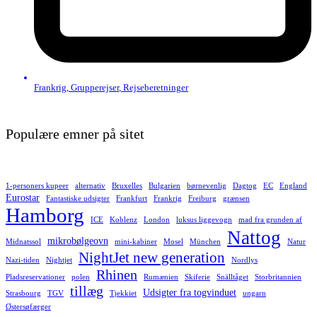
Frankrig
,
Grupperejser
,
Rejseberetninger
Populære emner på sitet
1-personers kupeer
alternativ
Bruxelles
Bulgarien
børnevenlig
Dagtog
EC
England
Eurostar
Fantastiske udsigter
Frankfurt
Frankrig
Freiburg
grænsen
Hamborg
ICE
Koblenz
London
luksus liggevogn
mad fra grunden af
Nattog
mikrobølgeovn
Midnatssol
mini-kabiner
Mosel
München
Natur
NightJet new generation
Nazi-tiden
Nightjet
Nordlys
Rhinen
Pladsreservationer
polen
Rumænien
Skiferie
Snälltåget
Storbritannien
tillæg
Udsigter fra togvinduet
Strasbourg
TGV
Tjekkiet
ungarn
Østersøfærger