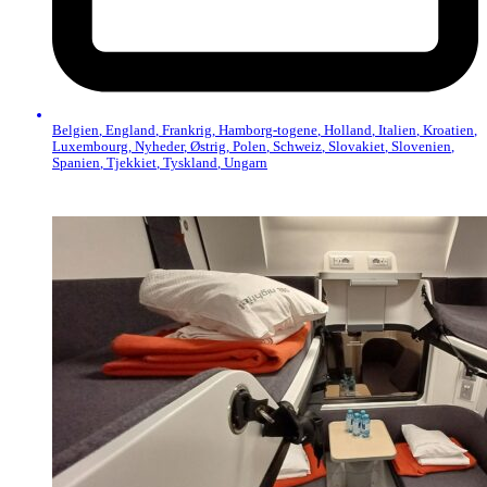
Belgien
,
England
,
Frankrig
,
Hamborg-togene
,
Holland
,
Italien
,
Kroatien
,
Luxembourg
,
Nyheder
,
Østrig
,
Polen
,
Schweiz
,
Slovakiet
,
Slovenien
,
Spanien
,
Tjekkiet
,
Tyskland
,
Ungarn