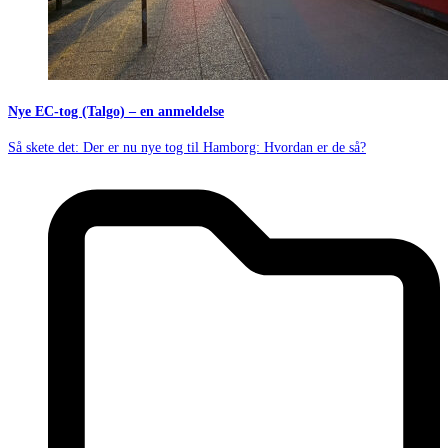
Nye EC-tog (Talgo) – en anmeldelse
Så skete det: Der er nu nye tog til Hamborg: Hvordan er de så?