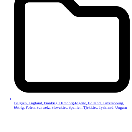
Belgien
,
England
,
Frankrig
,
Hamborg-togene
,
Holland
,
Luxembourg
,
Østrig
,
Polen
,
Schweiz
,
Slovakiet
,
Spanien
,
Tjekkiet
,
Tyskland
,
Ungarn