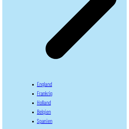
England
Frankrig
Holland
Belgien
Spanien