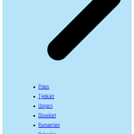
Polen
Tjekkiet
Ungarn
Slovakiet
Rumænien